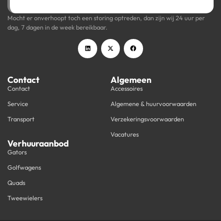
Mocht er onverhoopt toch een storing optreden, dan zijn wij 24 uur per
dag, 7 dagen in de week bereikbaar.
Contact
Algemeen
Contact
Accessoires
Service
Algemene & huurvoorwaarden
Transport
Verzekeringsvoorwaarden
Vacatures
Verhuuraanbod
Gators
Golfwagens
Quads
Tweewielers