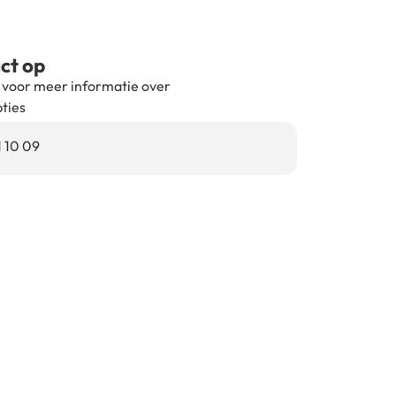
ct op
 voor meer informatie over
pties
1 10 09