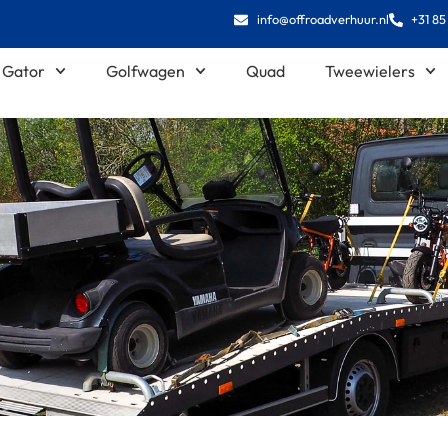
info@offroadverhuur.nl
+31 85
Gator
Golfwagen
Quad
Tweewielers